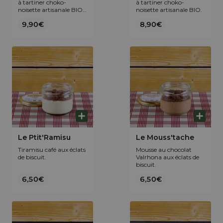
à tartiner choko-
à tartiner choko-
noisette artisanale BIO
noisette artisanale BIO.
et confiture extra de
9,90€
8,90€
clémentine IGP de
Corse.
Le Ptit'Ramisu
Le Mouss'tache
Tiramisu café aux éclats
Mousse au chocolat
de biscuit.
Valrhona aux éclats de
biscuit.
6,50€
6,50€