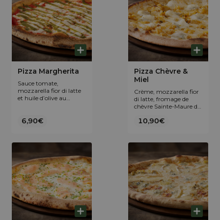
Pizza Margherita
Pizza Chèvre &
Miel
Sauce tomate,
mozzarella fior di latte
Crème, mozzarella fior
et huile d’olive au
di latte, fromage de
basilic.
chèvre Sainte-Maure de
Touraine AOP, fondue
6,90€
10,90€
d’oignons et miel
français.