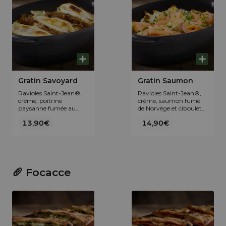
Gratin Savoyard
Gratin Saumon
Ravioles Saint-Jean®,
Ravioles Saint-Jean®,
crème, poitrine
crème, saumon fumé
paysanne fumée au
de Norvège et ciboulette
bois de hêtre grillée,
fraîche.
13,90€
14,90€
fondue d’oignons et
Reblochon de Savoie
AOP.
🥖 Focacce