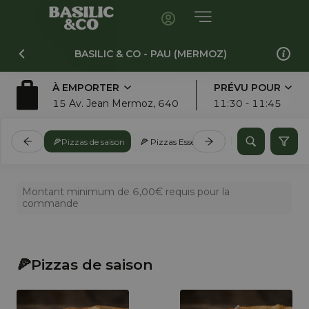
BASILIC & CO - PAU (MERMOZ)
À EMPORTER
PRÉVU POUR
15 Av. Jean Mermoz, 64000, Pau
11:30 - 11:45
🍕Pizzas de saison
🍕 Pizzas Essentielles
🍕 Pizzas de Terroi
Montant minimum de 6,00€ requis pour la
commande
🍕Pizzas de saison