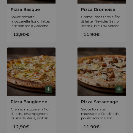
Pizza Basque
Pizza Drômoise
Sauce tomate,
Crème, mozzarella fior
mozzarella fior di latte,
di latte, Ravioles Saint-
jambon sec d’Ardèche
Jean®, Bleu du Vercors-
IGP, Ossau-Iraty AOP,
Sassenage AOP et
13,90€
11,90€
piment d’Espelette
origan.
AOP ciboulette fraîche.
Pizza Baugienne
Pizza Sassenage
Crème, mozzarella fior
Sauce tomate,
di latte, champignons
mozzarella fior di latte,
bruns de Paris, poitrine
poulet rôti maison,
paysanne fumée au
champignons bruns de
12,90€
11,90€
bois de hêtre, Tome des
Paris et bleu du Vercors-
Bauges AOP et
Sassenage AOP.