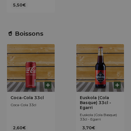
fruits entiers
5,50€
biologiques, de lait frais
et crème fraîche
collectés sur le plateau
ardéchois. Cela, sans
renfort d’arôme, ni de
colorant pour privilégier
qualité et authenticité
🥤 Boissons
du goût.
Coca-Cola 33cl
Euskola (Cola
Basque) 33cl -
Coca-Cola 33cl
Egarri
Euskola (Cola Basque)
33cl - Egarri
2,60€
3,70€