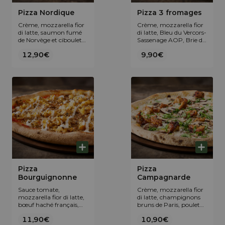
Pizza Nordique
Pizza 3 fromages
Crème, mozzarella fior
Crème, mozzarella fior
di latte, saumon fumé
di latte, Bleu du Vercors-
de Norvège et ciboulette
Sassenage AOP, Brie de
fraîche.
Meaux AOP.
12,90€
9,90€
Pizza
Pizza
Bourguignonne
Campagnarde
Sauce tomate,
Crème, mozzarella fior
mozzarella fior di latte,
di latte, champignons
bœuf haché français,
bruns de Paris, poulet
fondue d’oignons, filet
rôti maison et persil
11,90€
10,90€
de crème et origan.
frais.