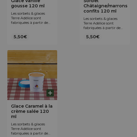
Glace Vanille
Sorbet
gousse 120 ml
Châtaigne/marrons
confits 120 ml
Les sorbets & glaces
Terre Adélice sont
Les sorbets & glaces
fabriquées à partir de
Terre Adélice sont
fruits entiers
fabriquées à partir de
biologiques, de lait frais
fruits entiers
et crème fraîche
5,50€
5,50€
biologiques, de lait frais
collectés sur le plateau
et crème fraîche
ardéchois. Cela, sans
collectés sur le plateau
renfort d’arôme, ni de
ardéchois. Cela, sans
colorant pour privilégier
renfort d’arôme, ni de
qualité et authenticité
colorant pour privilégier
du goût.
qualité et authenticité
du goût.
Glace Caramel à la
crème salée 120
ml
Les sorbets & glaces
Terre Adélice sont
fabriquées à partir de