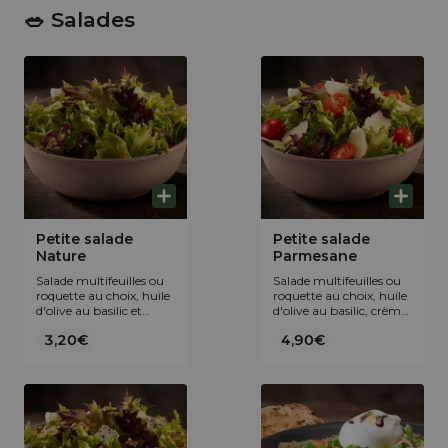
🥗 Salades
Petite salade
Petite salade
Nature
Parmesane
Salade multifeuilles ou
Salade multifeuilles ou
roquette au choix, huile
roquette au choix, huile
d'olive au basilic et
d'olive au basilic, crème
crème au vinaigre
au vinaigre balsamique
3,20€
4,90€
balsamique de Modène
de Modène IGP,
IGP.
tomates cerises,
Parmigiano Reggiano
AOP et fleur de sel de
Guérande IGP.