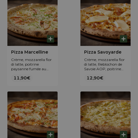
Pizza Marcelline
Pizza Savoyarde
Crème, mozzarella fior
Crème, mozzarella fior
di latte, poitrine
di latte, Reblochon de
paysanne fumée au
Savoie AOP, poitrine
bois de hêtre, Saint-
paysanne fumée au
11,90€
12,90€
Marcellin IGP et
bois de hêtre et fondue
ciboulette fraîche.
d’oignons.