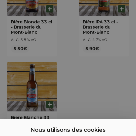
Bière Blonde 33 cl
Bière IPA 33 cl -
- Brasserie du
Brasserie du
Mont-Blanc
Mont-Blanc
ALC. 5.8 % VOL
ALC. 4,7% VOL
5,50€
5,90€
Bière Blanche 33
cl - Brasserie du
Mont-Blanc
Nous utilisons des cookies
ALC. 4,7% VOL