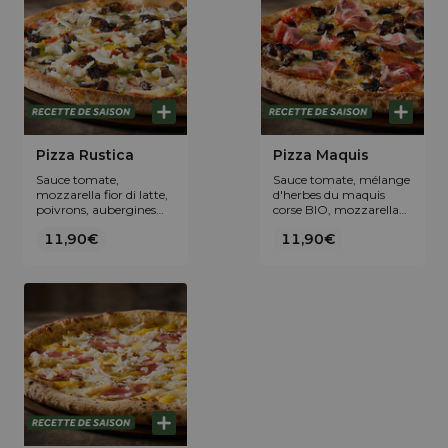
Pizza Rustica
Pizza Maquis
Sauce tomate,
Sauce tomate, mélange
mozzarella fior di latte,
d'herbes du maquis
poivrons, aubergines
corse BIO, mozzarella
rôties et Tomme de
fior di latte, aubergines
11,90€
11,90€
brebis traditionnelle
rôties, coppa fumée et
corse.
huile à l'ail.