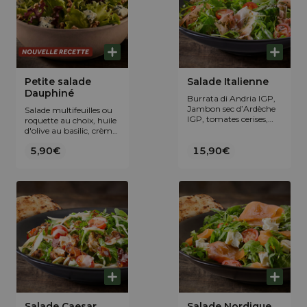
Petite salade
Salade Italienne
Dauphiné
Burrata di Andria IGP,
Jambon sec d’Ardèche
Salade multifeuilles ou
IGP, tomates cerises,
roquette au choix, huile
huile d’olive au basilic et
d'olive au basilic, crème
crème au vinaigre
au vinaigre balsamique
5,90€
balsamique de Modène
15,90€
de Modène IGP, Bleu du
IGP. Salade multifeuilles
Vercors-Sassenage AOP
ou roquette au choix.
et brisures de noix de
Accompagnée d'un
Dauphiné.
pain focaccia maison.
Salade Caesar
Salade Nordique