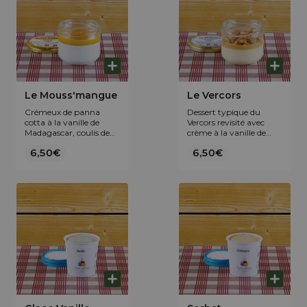
Le Mouss'mangue
Le Vercors
Crémeux de panna
Dessert typique du
cotta à la vanille de
Vercors revisité avec
Madagascar, coulis de
crème à la vanille de
mangue et fruit de la
Madagascar, caramel et
6,50€
6,50€
passion.
brisures de noix du
Dauphiné caramélisées.