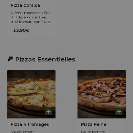
Pizza Corsica
Crème, mozzarella fior
di latte, romarin frais,
miel français, confiture
extra de clémentine IGP
13,90€
de Corse, coppa fumée
et Tomme de brebis
traditionnelle corse.
🍕 Pizzas Essentielles
Pizza 4 fromages
Pizza Reine
Sauce tomate,
Sauce tomate,