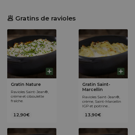
pain focaccia maison.
Accompagnée d'un
pain focaccia maison.
🥟 Gratins de ravioles
Gratin Nature
Gratin Saint-
Marcellin
Ravioles Saint-Jean®,
crème et ciboulette
Ravioles Saint-Jean®,
fraîche.
crème, Saint-Marcellin
IGP et poitrine
paysanne fumée au
12,90€
13,90€
bois de hêtre grillée.