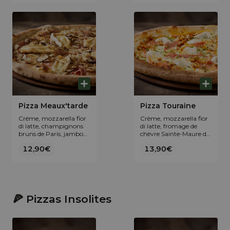
ciboulette fraîche.
Pizza Meaux'tarde
Pizza Touraine
Crème, mozzarella fior
Crème, mozzarella fior
di latte, champignons
di latte, fromage de
bruns de Paris, jambon
chèvre Sainte-Maure de
blanc salaison Guèze,
Touraine AOP, jambon
12,90€
13,90€
Brie de Meaux AOP et
sec d'Ardèche IGP, persil
moutarde à l’ancienne
frais et brisures de noix
au miel français.
du Dauphiné.
🍕 Pizzas Insolites