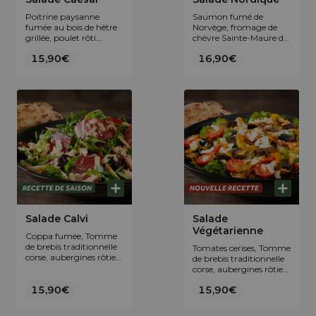
Poitrine paysanne
Saumon fumé de
fumée au bois de hêtre
Norvège, fromage de
grillée, poulet rôti
chèvre Sainte-Maure de
maison, Parmigiano
Touraine AOP, tomates
15,90€
16,90€
Reggiano AOP,
cerises et vinaigrette
tomates cerises et sauce
olive balsamique. Salade
César. Salade
multifeuilles ou
multifeuilles ou
roquette au choix.
roquette au choix.
Accompagnée d'un
Accompagnée d'un
pain focaccia maison.
pain focaccia maison.
Salade Calvi
Salade
Végétarienne
Coppa fumée, Tomme
de brebis traditionnelle
Tomates cerises, Tomme
corse, aubergines rôties,
de brebis traditionnelle
et vinaigrette olive
corse, aubergines rôties,
balsamique. Salade
poivrons et vinaigrette
multifeuilles ou
15,90€
15,90€
à la tomate. Salade
roquette au choix.
multifeuilles ou
Accompagnée d'un
roquette au choix.