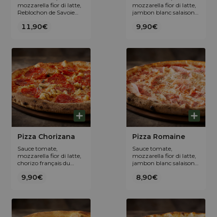
mozzarella fior di latte,
mozzarella fior di latte,
Reblochon de Savoie
jambon blanc salaison
AOP, Bleu du Vercors-
Guèze et champignons
11,90€
9,90€
Sassenage AOP, Tome
bruns de Paris et
des Bauges AOP et
origan.
origan.
Pizza Chorizana
Pizza Romaine
Sauce tomate,
Sauce tomate,
mozzarella fior di latte,
mozzarella fior di latte,
chorizo français du
jambon blanc salaison
domaine Abotia, fondue
Guèze et origan.
9,90€
8,90€
d’oignons et origan.