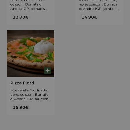
cuisson : Burrata di
après cuisson : Burrata
Andria IGP, tomates
di Andria IGP, jambon
cerises, Parmigiano
sec d'Ardèche IGP,
13,90€
14,90€
Reggiano AOP,
roquette et pesto au
roquette et pesto au
basilic.
basilic.
Pizza Fjord
Mozzarella fior di latte,
après cuisson : Burrata
di Andria IGP, saumon
fumé de Norvège, zeste
15,90€
de citron combawa et
roquette.