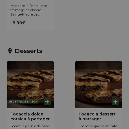
Mozzarella fior di latte,
fromage de chèvre
Sainte-Maure de
Touraine AOP et miel
9,90€
français.
🍦 Desserts
Focaccia dolce
Focaccia dessert
corsica à partager
à partager
Focaccia garnie de pâte
Focaccia garnie de pâte