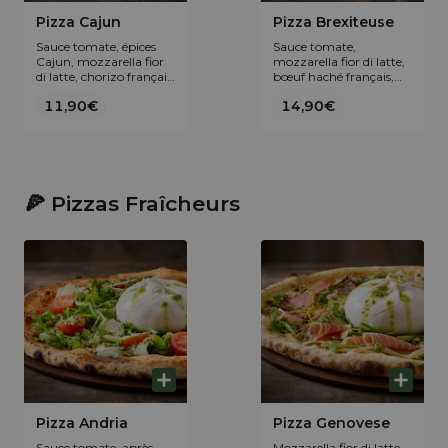
Pizza Cajun
Pizza Brexiteuse
Sauce tomate, épices
Sauce tomate,
Cajun, mozzarella fior
mozzarella fior di latte,
di latte, chorizo français
bœuf haché français,
du domaine Abotia,
poitrine paysanne
11,90€
14,90€
poulet rôti maison,
fumée au bois de hêtre,
chutney de mangue et
fondue d’oignons et
oignons frits.
Cheddar AOP.
🍕 Pizzas Fraîcheurs
Pizza Andria
Pizza Genovese
Sauce tomate, après
Mozzarella fior di latte,