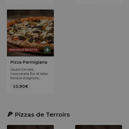
Pizza Parmigiana
Sauce tomate,
mozzarella fior di latte,
fondue d'oignons,
aubergines rôties,
10,90€
Parmigiano Reggiano
AOP et huile d'olive au
basilic.
🍕 Pizzas de Terroirs