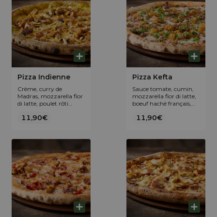
Pizza Indienne
Pizza Kefta
Crème, curry de
Sauce tomate, cumin,
Madras, mozzarella fior
mozzarella fior di latte,
di latte, poulet rôti
boeuf haché français,
maison, fondues
fondue d'oignons et
11,90€
11,90€
d'oignons, chutney de
persil frais.
mangue et amandes
torréfiées.